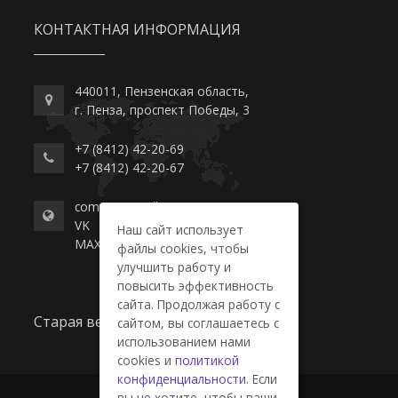
КОНТАКТНАЯ ИНФОРМАЦИЯ
440011, Пензенская область,
г. Пенза, проспект Победы, 3
+7 (8412) 42-20-69
+7 (8412) 42-20-67
commerce-college.ru
VK
Наш сайт использует
MAX
файлы cookies, чтобы
улучшить работу и
повысить эффективность
сайта. Продолжая работу с
Старая версия сайта
сайтом, вы соглашаетесь с
использованием нами
cookies и
политикой
конфиденциальности
. Если
вы не хотите, чтобы ваши