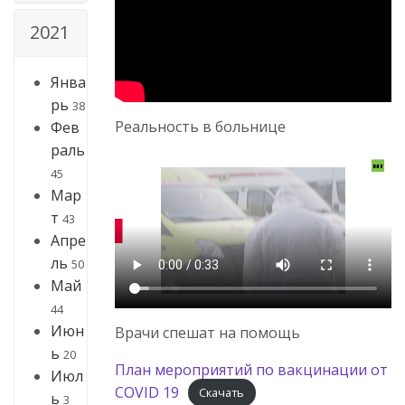
2021
Янва
рь
38
Реальность в больнице
Фев
раль
45
Мар
т
43
Апре
ль
50
Май
44
Июн
Врачи спешат на помощь
ь
20
План мероприятий по вакцинации от
Июл
COVID 19
Скачать
ь
3