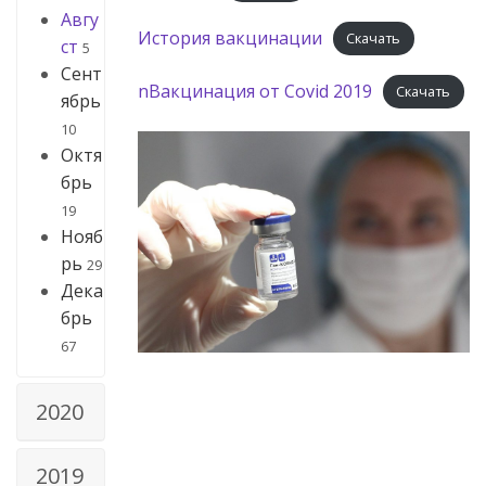
Авгу
История вакцинации
Скачать
ст
5
Сент
nВакцинация от Covid 2019
Скачать
ябрь
10
Октя
брь
19
Нояб
рь
29
Дека
брь
67
2020
2019