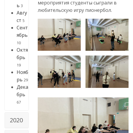
мероприятия студенты сыграли в
ь
3
любительскую игру пионербол.
Авгу
ст
5
Сент
ябрь
10
Октя
брь
19
Нояб
рь
29
Дека
брь
67
2020