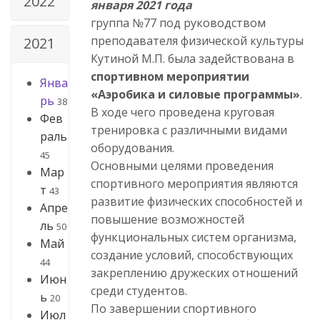
2022
января 2021 года
группа №77 под руководством
преподавателя физической культуры
2021
Кутиной М.П. была задействована в
спортивном мероприятии
Янва
«Аэробика и силовые программы»
.
рь
38
В ходе чего проведена круговая
Фев
тренировка с различными видами
раль
оборудования.
45
Основными целями проведения
Мар
спортивного мероприятия являются
т
43
развитие физических способностей и
Апре
повышение возможностей
ль
50
функциональных систем организма,
Май
создание условий, способствующих
44
закреплению дружеских отношений
Июн
среди студентов.
ь
20
По завершении спортивного
Июл