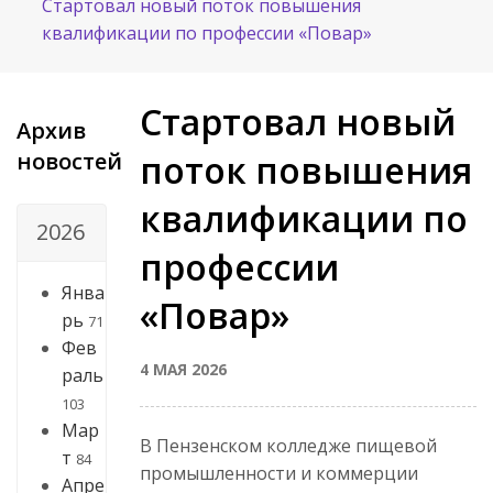
Стартовал новый поток повышения
квалификации по профессии «Повар»
Стартовал новый
Архив
новостей
поток повышения
квалификации по
2026
профессии
Янва
«Повар»
рь
71
Фев
4 МАЯ 2026
раль
103
Мар
В Пензенском колледже пищевой
т
84
промышленности и коммерции
Апре