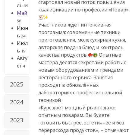
стартовал новый поток повышения
ль
99
квалификации по профессии «Повар»
Май
56
Участников ждёт интенсивная
Июн
программа: современные техники
ь
24
приготовления, молекулярная кухня,
Июл
авторская подача блюд и контроль
ь
19
качества продуктов
Опытные
Авгу
мастера делятся секретами работы с
ст
4
новым оборудованием и трендами
ресторанного сервиса. Занятия
2025
проходят в обновлённых
лабораториях с профессиональной
техникой
2024
«Курс даёт мощный рывок даже
опытным поварам. Вы будете
2023
готовить быстрее, эстетичнее и без
перерасхода продуктов», – отмечают