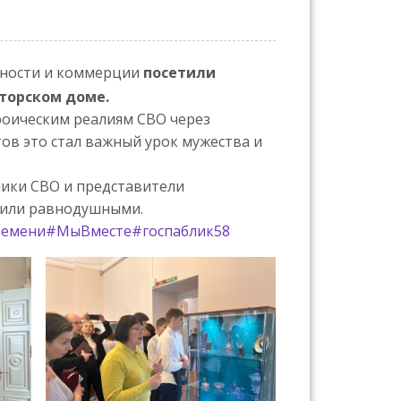
ности и коммерции
посетили
торском доме.
ероическим реалиям СВО через
ов это стал важный урок мужества и
ники СВО и представители
авили равнодушными.
ремени
#МыВместе
#госпаблик58