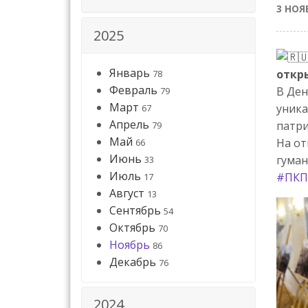
3 НОЯ
2025
Январь
откр
78
Февраль
В Ден
79
Март
уника
67
Апрель
патри
79
Май
На от
66
Июнь
гуман
33
Июль
#ПКП
17
Август
13
Сентябрь
54
Октябрь
70
Ноябрь
86
Декабрь
76
2024