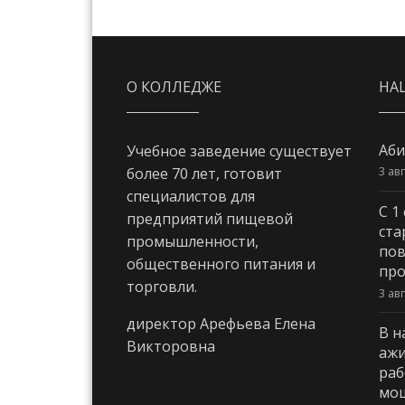
О КОЛЛЕДЖЕ
НА
Аби
Учебное заведение существует
3 ав
более 70 лет, готовит
специалистов для
С 1
предприятий пищевой
ста
промышленности,
пов
общественного питания и
про
торговли.
3 ав
директор Арефьева Елена
В н
Викторовна
ажи
раб
мощ