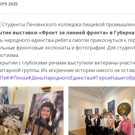
БРЯ 2025
Студенты Пензенского колледжа пищевой промышлен
ытие выставки «Фронт за линией фронта» в Губерна
ь народного единства ребята смогли прикоснуться к г
льные фронтовые экспонаты и фотографии. Для студент
отизма.
крытии с глубокими речами выступили ветераны-участ
итарной группы. Их искренние истории никого не ост
ПиК
#Пенза
#ДеньНародногоЕдинства
#ГероиНашегоВ