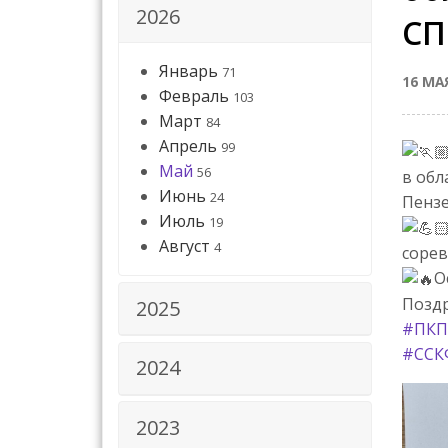
2026
СП
Январь
71
16 МА
Февраль
103
Март
84
Апрель
99
Май
56
в обл
Июнь
24
Пензе
Июль
19
Август
4
сорев
О
Поздр
2025
#ПКП
#ССК
2024
2023