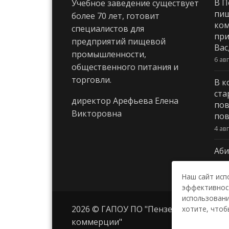
В П
Учебное заведение существует
пи
более 70 лет, готовит
ком
специалистов для
при
предприятий пищевой
Вас
промышленности,
6 ав
общественного питания и
торговли.
В к
ста
директор Арефьева Елена
пов
Викторовна
пов
4 ав
Аби
3 ав
Наш сайт исп
эффективност
использовани
2026 © ГАПОУ ПО "Пензенский колле
хотите, чтоб
коммерции"