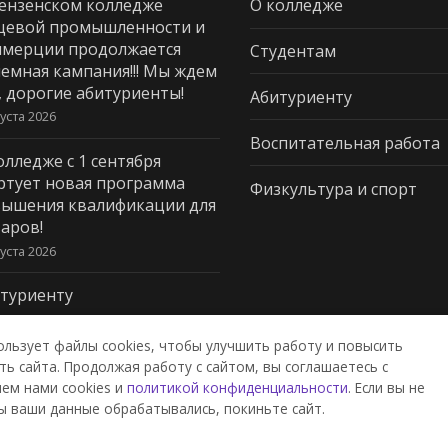
ензенском колледже
О колледже
щевой промышленности и
мерции продолжается
Студентам
емная кампания!!! Мы ждем
, дорогие абитуриенты!
Абитуриенту
густа 2026
Воспитательная работа
олледже с 1 сентября
ртует новая программа
Физкультура и спорт
ышения квалификации для
аров!
густа 2026
туриенту
густа 2026
ользует файлы cookies, чтобы улучшить работу и повысить
ь сайта. Продолжая работу с сайтом, вы соглашаетесь с
ем нами cookies и
политикой конфиденциальности
. Если вы не
дж пищевой промышленности и
ы ваши данные обрабатывались, покиньте сайт.