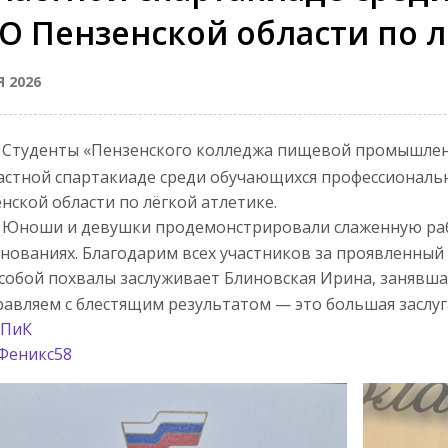
О Пензенской области по л
Я 2026
Студенты «Пензенского колледжа пищевой промышлен
астной спартакиаде среди обучающихся профессионал
нской области по лёгкой атлетике.
Юноши и девушки продемонстрировали слаженную рабо
нованиях. Благодарим всех участников за проявленный 
собой похвалы заслуживает Блиновская Ирина, занявшая 
авляем с блестящим результатом — это большая заслуга
ПиК
Феникс58