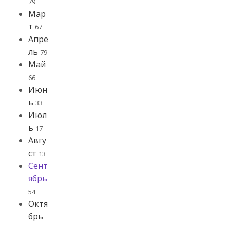
79
Мар
т
67
Апре
ль
79
Май
66
Июн
ь
33
Июл
ь
17
Авгу
ст
13
Сент
ябрь
54
Октя
брь