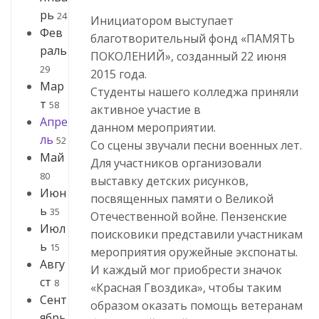
рь
24
Инициатором выступает
Фев
благотворительный фонд «ПАМЯТЬ
раль
ПОКОЛЕНИЙ», созданный 22 июня
29
2015 года.
Мар
Студенты нашего колледжа приняли
т
58
активное участие в
Апре
данном мероприятии.
ль
52
Со сцены звучали песни военных лет.
Май
Для участников организовали
80
выставку детских рисунков,
Июн
посвященных памяти о Великой
ь
35
Отечественной войне. Пензенские
Июл
поисковики представили участникам
ь
15
мероприятия оружейные экспонаты.
Авгу
И каждый мог приобрести значок
ст
8
«Красная Гвоздика», чтобы таким
Сент
образом оказать помощь ветеранам
ябрь