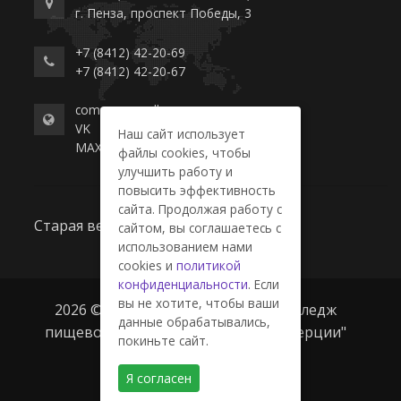
г. Пенза, проспект Победы, 3
+7 (8412) 42-20-69
+7 (8412) 42-20-67
commerce-college.ru
VK
Наш сайт использует
MAX
файлы cookies, чтобы
улучшить работу и
повысить эффективность
сайта. Продолжая работу с
Старая версия сайта
сайтом, вы соглашаетесь с
использованием нами
cookies и
политикой
конфиденциальности
. Если
вы не хотите, чтобы ваши
2026 © ГАПОУ ПО "Пензенский колледж
данные обрабатывались,
пищевой промышленности и коммерции"
покиньте сайт.
Я согласен