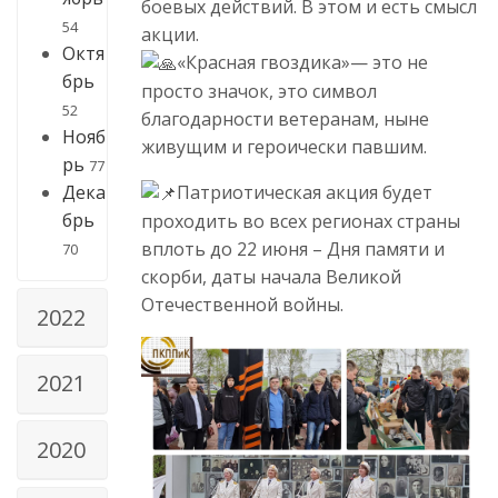
боевых действий. В этом и есть смысл
54
акции.
Октя
«Красная гвоздика»— это не
брь
просто значок, это символ
52
благодарности ветеранам, ныне
Нояб
живущим и героически павшим.
рь
77
Патриотическая акция будет
Дека
брь
проходить во всех регионах страны
вплоть до 22 июня – Дня памяти и
70
скорби, даты начала Великой
Отечественной войны.
2022
2021
2020