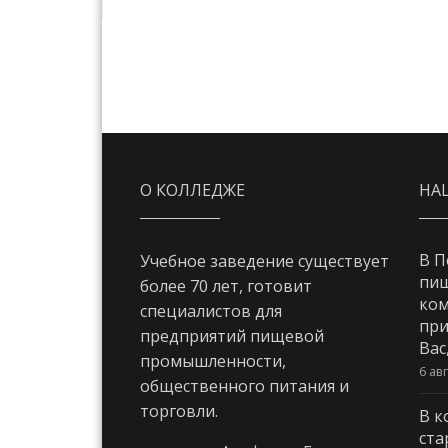
О КОЛЛЕДЖЕ
НА
В П
Учебное заведение существует
пи
более 70 лет, готовит
ком
специалистов для
при
предприятий пищевой
Вас
промышленности,
6 ав
общественного питания и
торговли.
В к
ста