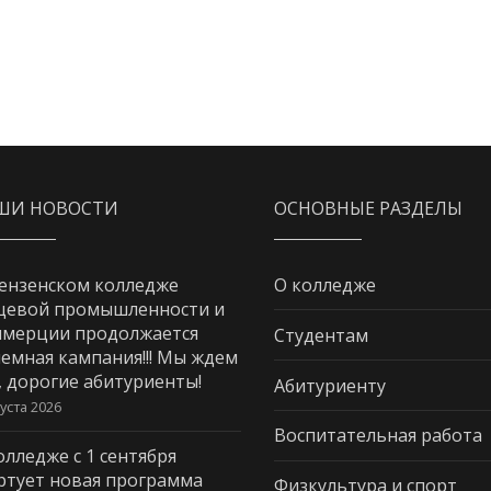
ШИ НОВОСТИ
ОСНОВНЫЕ РАЗДЕЛЫ
ензенском колледже
О колледже
щевой промышленности и
мерции продолжается
Студентам
емная кампания!!! Мы ждем
, дорогие абитуриенты!
Абитуриенту
густа 2026
Воспитательная работа
олледже с 1 сентября
ртует новая программа
Физкультура и спорт