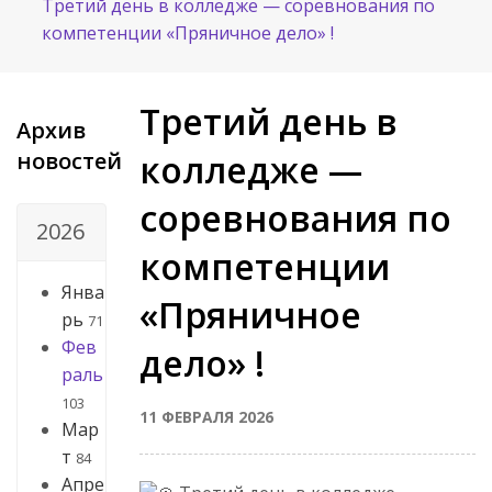
Третий день в колледже — соревнования по
компетенции «Пряничное дело» !
Третий день в
Архив
новостей
колледже —
соревнования по
2026
компетенции
Янва
«Пряничное
рь
71
Фев
дело» !
раль
103
11 ФЕВРАЛЯ 2026
Мар
т
84
Апре