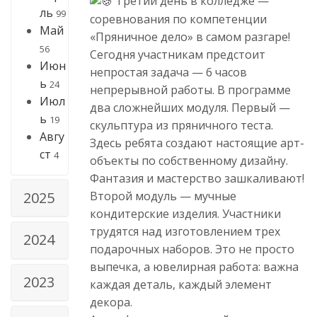
Третий день в колледже —
ль
99
соревнования по компетенции
Май
«Пряничное дело» в самом разгаре!
56
Сегодня участникам предстоит
Июн
непростая задача — 6 часов
ь
24
непрерывной работы. В программе
Июл
два сложнейших модуля. Первый —
ь
19
скульптура из пряничного теста.
Авгу
Здесь ребята создают настоящие арт-
ст
4
объекты по собственному дизайну.
Фантазия и мастерство зашкаливают!
Второй модуль — мучные
2025
кондитерские изделия. Участники
трудятся над изготовлением трех
2024
подарочных наборов. Это не просто
выпечка, а ювелирная работа: важна
2023
каждая деталь, каждый элемент
декора.