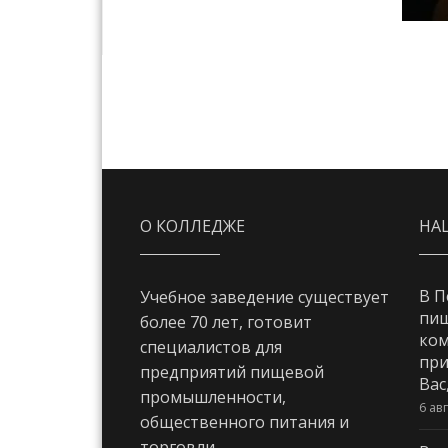
О КОЛЛЕДЖЕ
НА
В П
Учебное заведение существует
пи
более 70 лет, готовит
ком
специалистов для
при
предприятий пищевой
Вас
промышленности,
6 ав
общественного питания и
торговли.