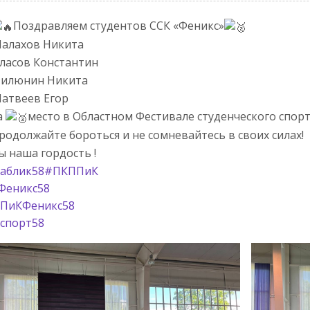
Поздравляем студентов ССК «Феникс»
алахов Никита
ласов Константин
илюнин Никита
атвеев Егор
а
место в Областном Фестивале студенческого спорта
родолжайте бороться и не сомневайтесь в своих силах!
ы наша гордость !
аблик58
#ПКППиК
Феникс58
ПиКФеникс58
спорт58