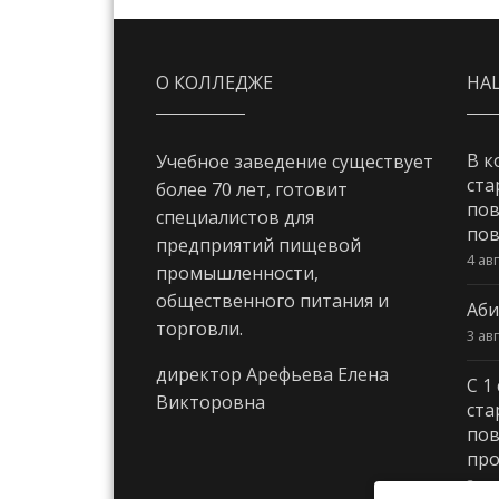
О КОЛЛЕДЖЕ
НА
В к
Учебное заведение существует
ста
более 70 лет, готовит
пов
специалистов для
пов
предприятий пищевой
4 ав
промышленности,
общественного питания и
Аби
торговли.
3 ав
директор Арефьева Елена
С 1
Викторовна
ста
пов
про
3 ав