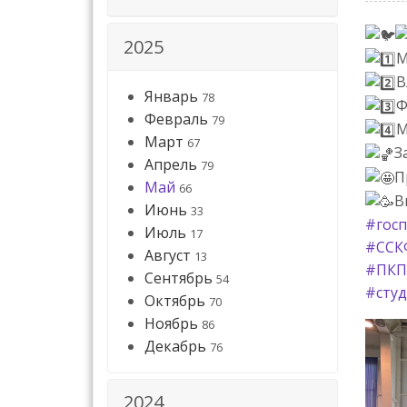
2025
М
В
Январь
78
Ф
Февраль
79
М
Март
67
З
Апрель
79
П
Май
66
В
Июнь
33
#госп
Июль
17
#ССК
Август
13
#ПКП
Сентябрь
54
#студ
Октябрь
70
Ноябрь
86
Декабрь
76
2024