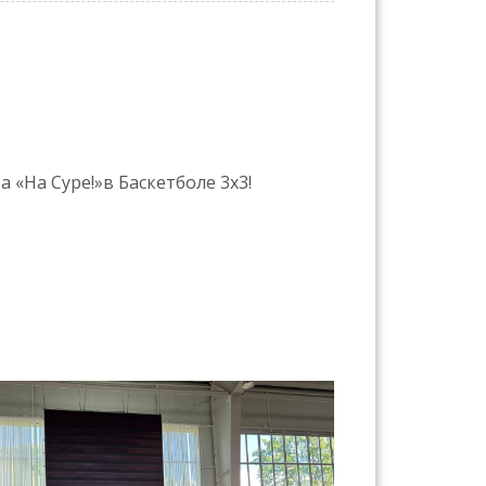
 «На Суре!»в Баскетболе 3х3!