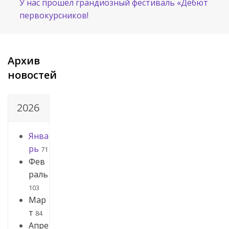
У нас прошёл грандиозный фестиваль «Дебют
первокурсников!
Архив
новостей
2026
Янва
рь
71
Фев
раль
103
Мар
т
84
Апре