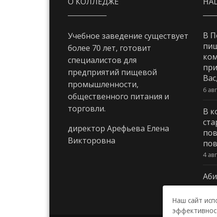
О КОЛЛЕДЖЕ
НА
В П
Учебное заведение существует
пи
более 70 лет, готовит
ком
специалистов для
при
предприятий пищевой
Вас
промышленности,
6 ав
общественного питания и
торговли.
В к
ста
директор Арефьева Елена
пов
Викторовна
пов
4 ав
Аби
3 ав
Наш сайт исп
эффективност