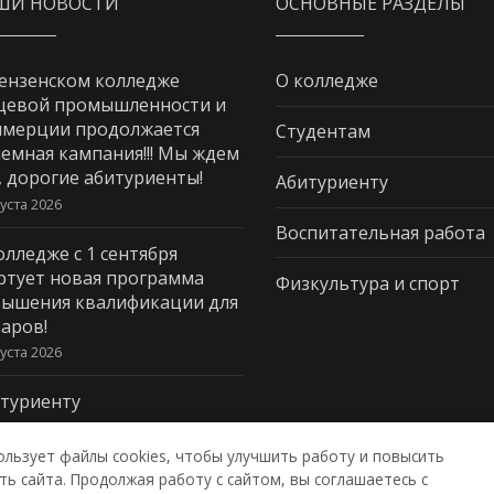
ШИ НОВОСТИ
ОСНОВНЫЕ РАЗДЕЛЫ
ензенском колледже
О колледже
щевой промышленности и
мерции продолжается
Студентам
емная кампания!!! Мы ждем
, дорогие абитуриенты!
Абитуриенту
густа 2026
Воспитательная работа
олледже с 1 сентября
ртует новая программа
Физкультура и спорт
ышения квалификации для
аров!
густа 2026
туриенту
густа 2026
ользует файлы cookies, чтобы улучшить работу и повысить
ь сайта. Продолжая работу с сайтом, вы соглашаетесь с