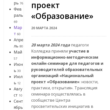
проект
рь
76
Фев
«Образование»
раль
69
Мар
20 МАРТА 2024
т
60
Апре
20 марта 2024 года
педагоги
ль
80
Колледжа приняли
участие в
Май
информационно-методическом
57
онлайн-семинаре для педагогов и
Июн
руководителей образовательных
ь
30
организаций «Национальный
Июл
проект «Образование»
: новости,
ь
12
практики, открытия». Трансляция
Авгу
семинара осуществлялась в
ст
10
сообществе Центра
Сент
просветительских инициатив в
ябрь