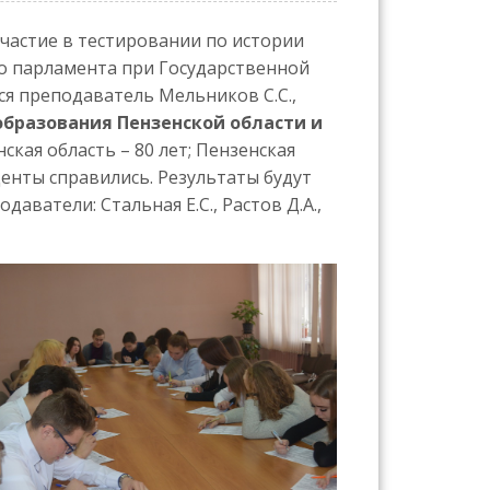
участие в тестировании по истории
о парламента при Государственной
ся преподаватель Мельников С.С.,
образования Пензенской области и
ская область – 80 лет; Пензенская
денты справились. Результаты будут
ватели: Стальная Е.С., Растов Д.А.,