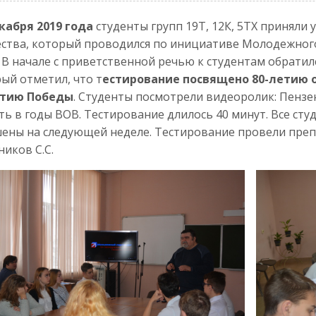
кабря 2019 года
студенты групп 19Т, 12К, 5ТХ приняли 
ства, который проводился по инициативе Молодежног
 В начале с приветственной речью к студентам обратил
ый отметил, что т
естирование посвящено 80-летию 
етию Победы
. Студенты посмотрели видеоролик: Пензен
ть в годы ВОВ. Тестирование длилось 40 минут. Все сту
ены на следующей неделе. Тестирование провели препода
иков С.С.