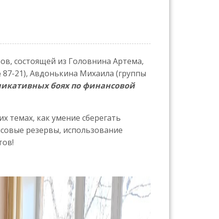
ов, состоящей из Головнина Артема,
 87-21), Авдонькина Михаила (группы
никативных боях по финансовой
х темах, как умение сберегать
нсовые резервы, использование
тов!