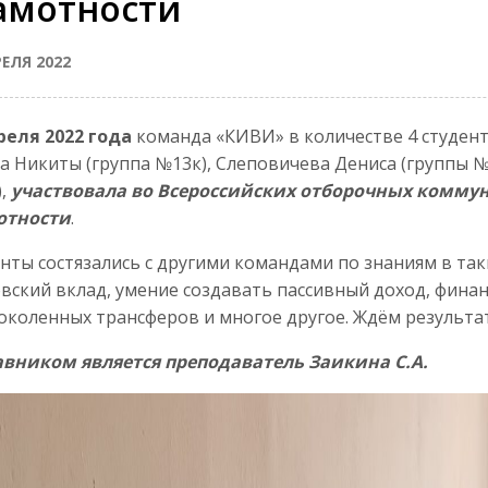
амотности
РЕЛЯ 2022
реля 2022 года
команда «КИВИ» в количестве 4 студент
а Никиты (группа №13к), Слеповичева Дениса (группы №
),
участвовала во Всероссийских отборочных комму
отности
.
нты состязались с другими командами по знаниям в таки
вский вклад, умение создавать пассивный доход, фина
коленных трансферов и многое другое. Ждём результа
авником является преподаватель Заикина С.А.