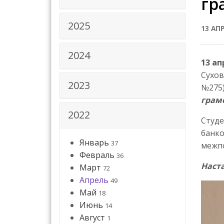
гр
2025
13 АП
2024
13 ап
Сухов
2023
№275
грам
2022
Студе
банко
Январь
37
межпо
Февраль
36
Наст
Март
72
Апрель
49
Май
18
Июнь
14
Август
1