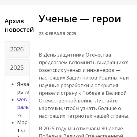
Ученые — герои
Архив
новостей
23 ФЕВРАЛЯ 2025
2026
В День защитника Отечества
предлагаем вспомнить выдающихся
2025
советских ученых и инженеров —
настоящих Защитников Родины, чьи
Янва
научные разработки и открытия
рь
78
привели страну к Победе в Великой
Фев
Отечественной войне. Листайте
раль
карточки, чтобы узнать больше о
79
настоящих патриотах нашей страны.
Мар
В 2025 году мы отмечаем 80-летие
т
67
Победы в Великой Отечественной