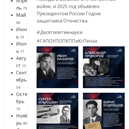
Апре
войне, и 2025 год объявлен
ль
79
Президентом России Годом
Май
защитника Отечества.
66
Июн
#Десятилетиенауки
ь
33
#ГАПОУПОПКППиКгПенза
Июл
ь
17
Авгу
ст
13
Сент
ябрь
54
Октя
брь
70
Нояб
рь
86