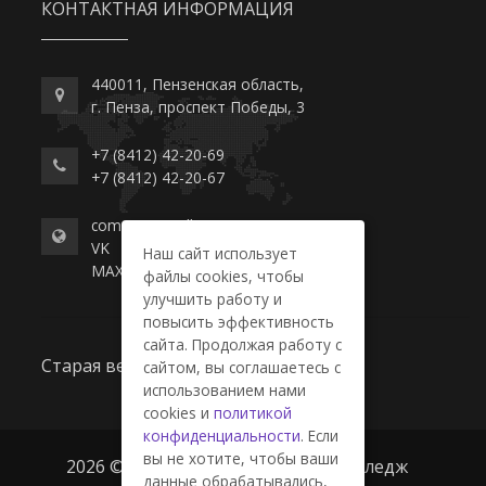
КОНТАКТНАЯ ИНФОРМАЦИЯ
440011, Пензенская область,
г. Пенза, проспект Победы, 3
+7 (8412) 42-20-69
+7 (8412) 42-20-67
commerce-college.ru
VK
Наш сайт использует
MAX
файлы cookies, чтобы
улучшить работу и
повысить эффективность
сайта. Продолжая работу с
Старая версия сайта
сайтом, вы соглашаетесь с
использованием нами
cookies и
политикой
конфиденциальности
. Если
вы не хотите, чтобы ваши
2026 © ГАПОУ ПО "Пензенский колледж
данные обрабатывались,