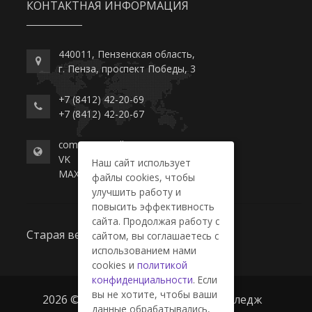
КОНТАКТНАЯ ИНФОРМАЦИЯ
440011, Пензенская область,
г. Пенза, проспект Победы, 3
+7 (8412) 42-20-69
+7 (8412) 42-20-67
commerce-college.ru
VK
Наш сайт использует
MAX
файлы cookies, чтобы
улучшить работу и
повысить эффективность
сайта. Продолжая работу с
Старая версия сайта
сайтом, вы соглашаетесь с
использованием нами
cookies и
политикой
конфиденциальности
. Если
вы не хотите, чтобы ваши
2026 © ГАПОУ ПО "Пензенский колледж
данные обрабатывались,