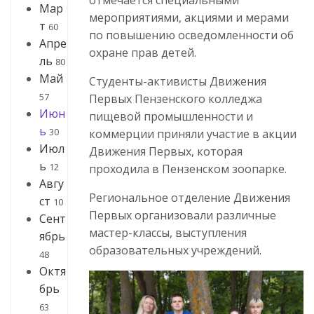
Мар
мероприятиями, акциями и мерами
т
60
по повышению осведомленности об
Апре
охране прав детей.
ль
80
Май
Студенты-активисты Движения
57
Первых Пензенского колледжа
Июн
пищевой промышленности и
ь
30
коммерции приняли участие в акции
Июл
Движения Первых, которая
ь
12
проходила в Пензенском зоопарке.
Авгу
Региональное отделение Движения
ст
10
Первых организовали различные
Сент
мастер-классы, выступления
ябрь
образовательных учреждений.
48
Октя
брь
63