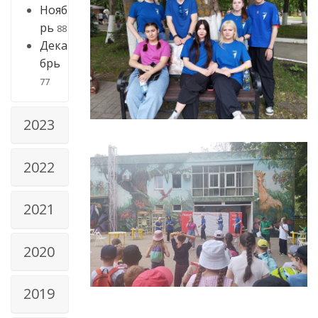
Нояб
рь
88
Дека
брь
77
2023
2022
2021
2020
2019