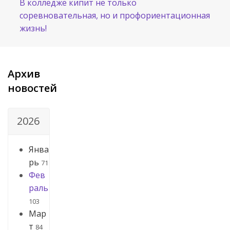
В колледже кипит не только
соревновательная, но и профориентационная
жизнь!
Архив
новостей
2026
Янва
рь
71
Фев
раль
103
Мар
т
84