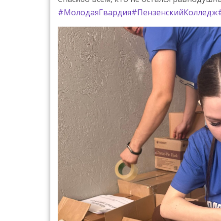
#МолодаяГвардия
#ПензенскийКолледж