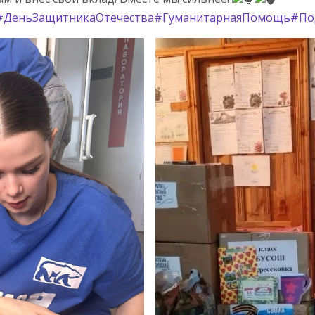
#ДеньЗащитникаОтечества
#ГуманитарнаяПомощь
#По