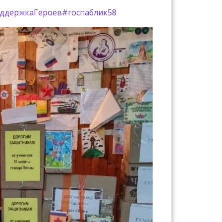
ддержкаГероев
#госпаблик58