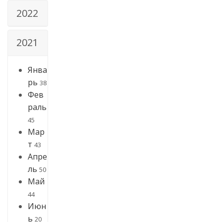
2022
2021
Янва
рь
38
Фев
раль
45
Мар
т
43
Апре
ль
50
Май
44
Июн
ь
20