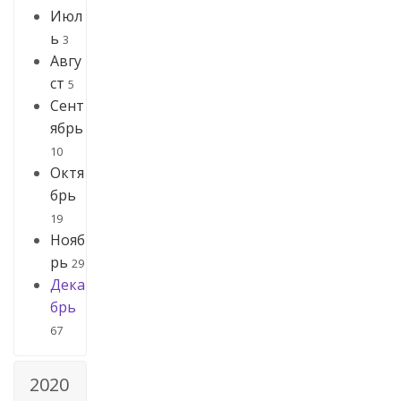
Июл
ь
3
Авгу
ст
5
Сент
ябрь
10
Октя
брь
19
Нояб
рь
29
Дека
брь
67
2020