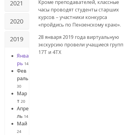
Кроме преподавателей, классные
2021
часы проводят студенты старших
курсов – участники конкурса
2020
«пройдись по Пензенскому краю».
28 января 2019 года виртуальную
2019
экскурсию провели учащиеся групп
17Т и 4ТХ
Янва
рь
14
Фев
раль
30
Мар
т
20
Апре
ль
14
Май
24