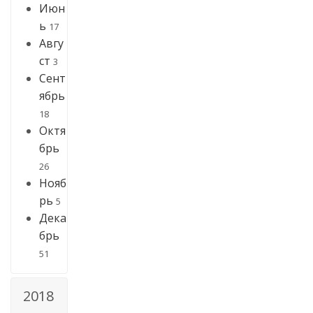
Июн
ь
17
Авгу
ст
3
Сент
ябрь
18
Октя
брь
26
Нояб
рь
5
Дека
брь
51
2018