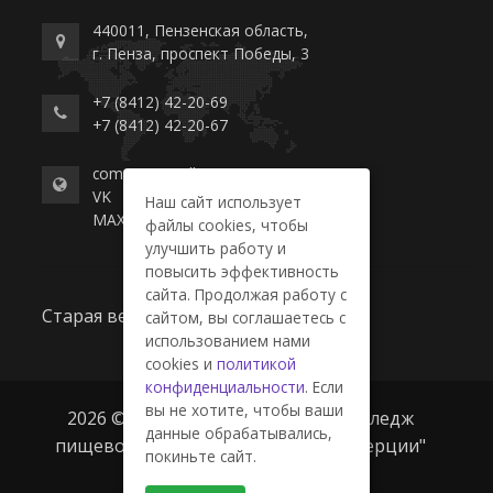
440011, Пензенская область,
г. Пенза, проспект Победы, 3
+7 (8412) 42-20-69
+7 (8412) 42-20-67
commerce-college.ru
VK
Наш сайт использует
MAX
файлы cookies, чтобы
улучшить работу и
повысить эффективность
сайта. Продолжая работу с
Старая версия сайта
сайтом, вы соглашаетесь с
использованием нами
cookies и
политикой
конфиденциальности
. Если
вы не хотите, чтобы ваши
2026 © ГАПОУ ПО "Пензенский колледж
данные обрабатывались,
пищевой промышленности и коммерции"
покиньте сайт.