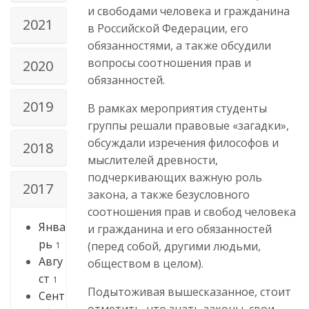
и свободами человека и гражданина
2021
в Российской Федерации, его
обязанностями, а также обсудили
вопросы соотношения прав и
2020
обязанностей.
2019
В рамках мероприятия студенты
группы решали правовые «загадки»,
обсуждали изречения философов и
2018
мыслителей древности,
подчеркивающих важную роль
2017
закона, а также безусловного
соотношения прав и свобод человека
Янва
и гражданина и его обязанностей
рь
(перед собой, другими людьми,
1
Авгу
обществом в целом).
ст
1
Подытоживая вышесказанное, стоит
Сент
отметить, что знать законы, свои