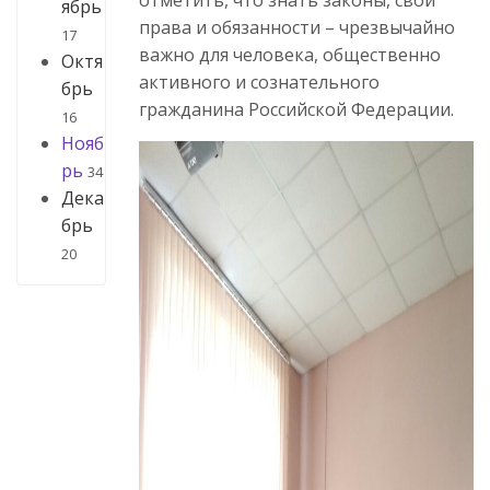
ябрь
права и обязанности – чрезвычайно
17
важно для человека, общественно
Октя
активного и сознательного
брь
гражданина Российской Федерации.
16
Нояб
рь
34
Дека
брь
20