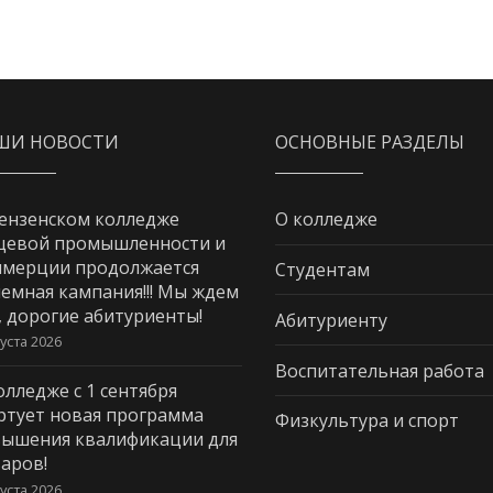
ШИ НОВОСТИ
ОСНОВНЫЕ РАЗДЕЛЫ
ензенском колледже
О колледже
щевой промышленности и
мерции продолжается
Студентам
емная кампания!!! Мы ждем
, дорогие абитуриенты!
Абитуриенту
густа 2026
Воспитательная работа
олледже с 1 сентября
ртует новая программа
Физкультура и спорт
ышения квалификации для
аров!
густа 2026