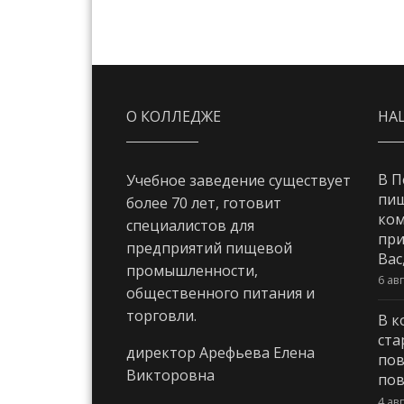
О КОЛЛЕДЖЕ
НА
В П
Учебное заведение существует
пи
более 70 лет, готовит
ком
специалистов для
при
предприятий пищевой
Вас
промышленности,
6 ав
общественного питания и
торговли.
В к
ста
директор Арефьева Елена
пов
Викторовна
пов
4 ав