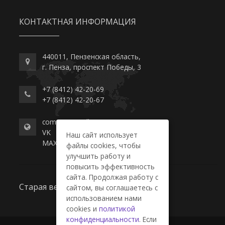
КОНТАКТНАЯ ИНФОРМАЦИЯ
440011, Пензенская область,
г. Пенза, проспект Победы, 3
+7 (8412) 42-20-69
+7 (8412) 42-20-67
commerce-college.ru
VK
Наш сайт использует
MAX
файлы cookies, чтобы
улучшить работу и
повысить эффективность
сайта. Продолжая работу с
Старая версия сайта
сайтом, вы соглашаетесь с
использованием нами
cookies и
политикой
конфиденциальности
. Если