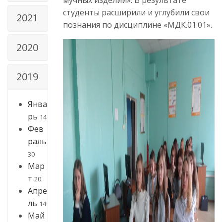
студенты расширили и углубили свои
2021
познания по дисциплине «МДК.01.01».
2020
2019
Янва
рь
14
Фев
раль
30
Мар
т
20
Апре
ль
14
Май