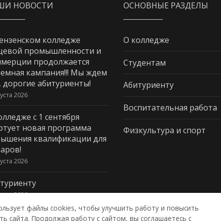
ШИ НОВОСТИ
ОСНОВНЫЕ РАЗДЕЛЫ
ензенском колледже
О колледже
щевой промышленности и
мерции продолжается
Студентам
емная кампания!!! Мы ждем
, дорогие абитуриенты!
Абитуриенту
густа 2026
Воспитательная работа
олледже с 1 сентября
ртует новая программа
Физкультура и спорт
ышения квалификации для
аров!
густа 2026
туриенту
густа 2026
ользует файлы cookies, чтобы улучшить работу и повысить
ь сайта. Продолжая работу с сайтом, вы соглашаетесь с