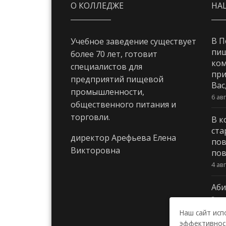
О КОЛЛЕДЖЕ
НА
В П
Учебное заведение существует
пи
более 70 лет, готовит
ком
специалистов для
при
предприятий пищевой
Вас
промышленности,
6 ав
общественного питания и
торговли.
В к
ста
директор Арефьева Елена
пов
Викторовна
пов
4 ав
Аби
3 ав
Наш сайт исп
эффективност