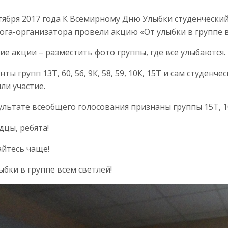
тября 2017 года К Всемирному Дню Улыбки студенчески
ога-организатора провели акцию «От улыбки в группе в
ие акции – разместить фото группы, где все улыбаются.
нты групп 13Т, 60, 56, 9К, 58, 59, 10К, 15Т и сам студен
ли участие.
ультате всеобщего голосования признаны группы 15Т, 10К
цы, ребята!
йтесь чаще!
ыбки в группе всем светлей!