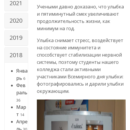
2021
Учеными давно доказано, что улыбка
и пятиминутный смех увеличивают
2020
продолжительность жизни, как
минимум на год.
2019
Улыбка снимает стресс, воздействует
на состояние иммунитета и
2018
способствует стабилизации нервной
системы, поэтому студенты нашего
колледжа стали активными
Янва
участниками Всемирного дня улыбки:
рь
6
фотографировались и дарили улыбки
Фев
окружающим.
раль
36
Мар
т
14
Апре
ль
30