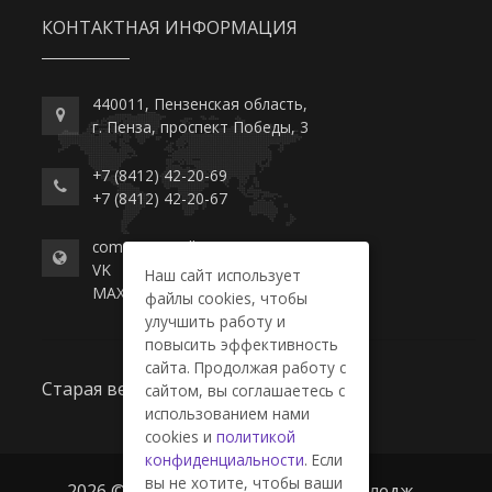
КОНТАКТНАЯ ИНФОРМАЦИЯ
440011, Пензенская область,
г. Пенза, проспект Победы, 3
+7 (8412) 42-20-69
+7 (8412) 42-20-67
commerce-college.ru
VK
Наш сайт использует
MAX
файлы cookies, чтобы
улучшить работу и
повысить эффективность
сайта. Продолжая работу с
Старая версия сайта
сайтом, вы соглашаетесь с
использованием нами
cookies и
политикой
конфиденциальности
. Если
вы не хотите, чтобы ваши
2026 © ГАПОУ ПО "Пензенский колледж