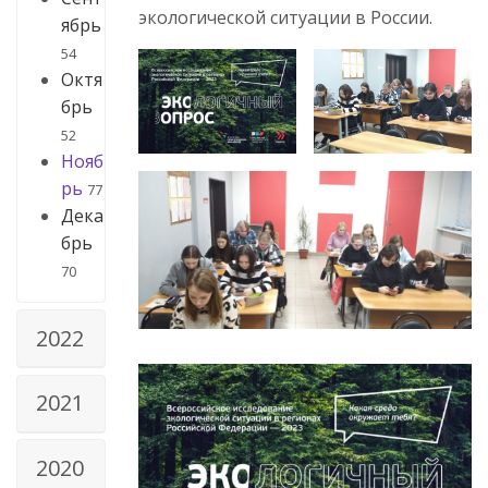
экологической ситуации в России.
ябрь
54
Октя
брь
52
Нояб
рь
77
Дека
брь
70
2022
2021
2020