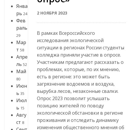
Янва
2 НОЯБРЯ 2023
рь
24
Фев
раль
В рамках Всероссийского
29
исследования экологической
Мар
ситуации в регионах России студенты
т
58
колледжа приняли участие в опросе.
Апре
Участникам предлагают рассказать о
ль
52
проблемах, которые, по их мнению,
Май
есть в регионе: это может быть
80
загрязнение водоемов и воздуха,
Июн
вырубка лесов, незаконные свалки.
ь
35
Опрос 2023 позволит услышать
Июл
позицию жителей по поводу
ь
15
экологической обстановки в регионе
Авгу
проживания и отследить динамику
ст
8
изменения общественного мнения об
Сент