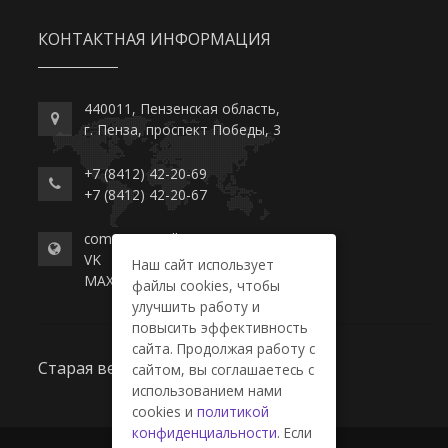
КОНТАКТНАЯ ИНФОРМАЦИЯ
440011, Пензенская область,
г. Пенза, проспект Победы, 3
+7 (8412) 42-20-69
+7 (8412) 42-20-67
commerce-college.ru
VK
Наш сайт использует
MAX
файлы cookies, чтобы
улучшить работу и
повысить эффективность
сайта. Продолжая работу с
Старая версия сайта
сайтом, вы соглашаетесь с
использованием нами
cookies и
политикой
конфиденциальности
. Если