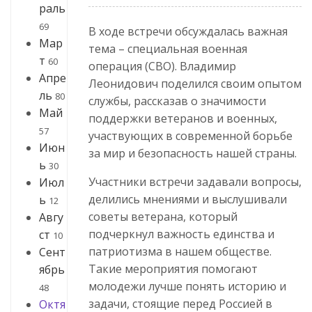
раль
69
В ходе встречи обсуждалась важная
Мар
тема – специальная военная
т
60
операция (СВО). Владимир
Апре
Леонидович поделился своим опытом
ль
80
службы, рассказав о значимости
Май
поддержки ветеранов и военных,
57
участвующих в современной борьбе
Июн
за мир и безопасность нашей страны.
ь
30
Участники встречи задавали вопросы,
Июл
делились мнениями и выслушивали
ь
12
советы ветерана, который
Авгу
подчеркнул важность единства и
ст
10
патриотизма в нашем обществе.
Сент
Такие мероприятия помогают
ябрь
молодежи лучше понять историю и
48
задачи, стоящие перед Россией в
Октя