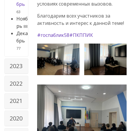
условиях современных вызовов.
брь
63
Благодарим всех участников за
Нояб
активность и интерес к данной теме!
рь
88
Дека
#госпаблик58
#ПКППИК
брь
77
2023
2022
2021
2020