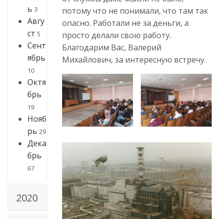
ь
3
потому что не понимали, что там так
Авгу
опасно. Работали не за деньги, а
ст
5
просто делали свою работу.
Сент
Благодарим Вас, Валерий
ябрь
Михайлович, за интересную встречу.
10
Октя
брь
19
Нояб
рь
29
Дека
брь
67
2020