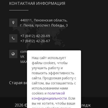
КОНТАКТНАЯ ИНФОРМАЦИЯ
440011, Пензенская область,
г. Пенза, проспект Победы, 3
+7 (8412) 42-20-69
+7 (8412) 42-20-67
commerce-college.ru
VK
Наш сайт использует
MAX
файлы cookies, чтобы
улучшить работу и
повысить эффективность
сайта. Продолжая работу с
Старая версия сайта
сайтом, вы соглашаетесь с
использованием нами
cookies и
политикой
конфиденциальности
. Если
вы не хотите, чтобы ваши
2026 © ГАПОУ ПО "Пензенский колледж