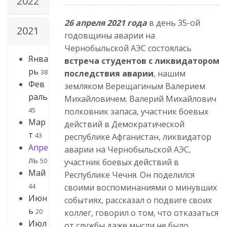
2022
26 апреля 2021 года
в день 35-ой
2021
годовщины аварии на
Чернобыльской АЭС состоялась
Янва
встреча студентов с ликвидатором
рь
38
последствия аварии
, нашим
Фев
земляком Верещагиным Валерием
раль
Михайловичем. Валерий Михайлович
45
полковник запаса, участник боевых
Мар
действий в Демократической
т
43
республике Афганистан, ликвидатор
Апре
аварии на Чернобыльской АЭС,
ль
50
участник боевых действий в
Май
Республике Чечня. Он поделился
44
своими воспоминаниями о минувших
Июн
событиях, рассказал о подвиге своих
ь
20
коллег, говорил о том, что отказаться
Июл
от службы даже мысли не было,