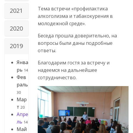
Тема встречи «профилактика
2021
алкоголизма и табакокурения в
молодежной среде».
2020
Беседа прошла доверительно, на
вопросы были даны подробные
2019
ответы.
Янва
Благодарим гостя за встречу и
рь
надеемся на дальнейшее
14
Фев
сотрудничество.
раль
30
Мар
т
20
Апре
ль
14
Май