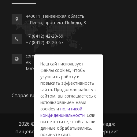
440011, Пензенская область,
г. Пенза, проспект Победы, 3
+7 (8412) 42-20-69
+7 (8412) 42-20-67
commerce-college.ru
VK
Наш сайт использует
MAX
файлы cookies, чтобы
улучшить работу и
повысить эффективность
сайта. Продолжая работу с
Старая версия сайта
сайтом, вы соглашаетесь с
использованием нами
cookies и
политикой
конфиденциальности
. Если
вы не хотите, чтобы ваши
2026 © ГАПОУ ПО "Пензенский колледж
данные обрабатывались,
пищевой промышленности и коммерции"
покиньте сайт.