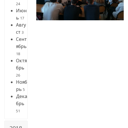
24
Июн
ь
17
Авгу
ст
3
Сент
ябрь
18
Октя
брь
26
Нояб
рь
5
Дека
брь
51