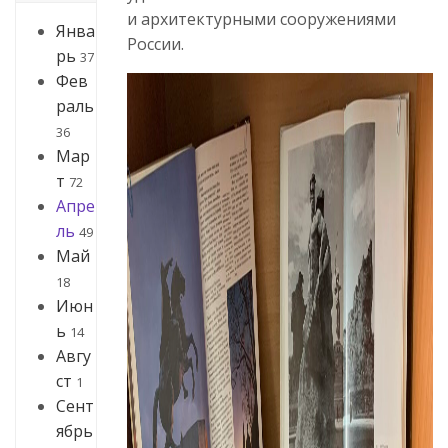
и архитектурными сооружениями
Янва
России.
рь
37
Фев
раль
36
Мар
т
72
Апре
ль
49
Май
18
Июн
ь
14
Авгу
ст
1
Сент
ябрь