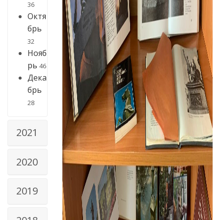
36
Октя
брь
32
Нояб
рь
46
Дека
брь
28
2021
2020
2019