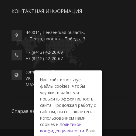
КОНТАКТНАЯ ИНФОРМАЦИЯ
440011, Пензенская область,
г. Пенза, проспект Победы, 3
+7 (8412) 42-20-69
+7 (8412) 42-20-67
commerce-college.ru
VK
Наш сайт использует
MAX
файлы cookies, чтобы
улучшить работу и
повысить эффективность
сайта. Продолжая работу с
Старая версия сайта
сайтом, вы соглашаетесь с
использованием нами
cookies и
политикой
конфиденциальности
. Если