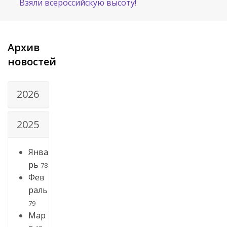
Взяли всероссийскую высоту!
Архив
новостей
2026
2025
Янва
рь
78
Фев
раль
79
Мар