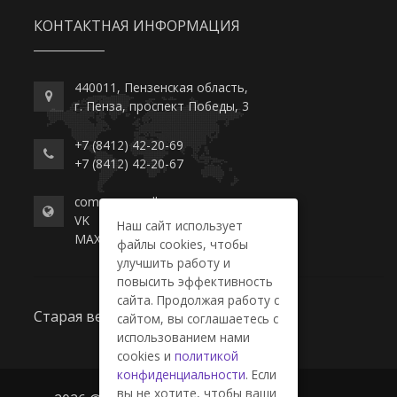
КОНТАКТНАЯ ИНФОРМАЦИЯ
440011, Пензенская область,
г. Пенза, проспект Победы, 3
+7 (8412) 42-20-69
+7 (8412) 42-20-67
commerce-college.ru
VK
Наш сайт использует
MAX
файлы cookies, чтобы
улучшить работу и
повысить эффективность
сайта. Продолжая работу с
Старая версия сайта
сайтом, вы соглашаетесь с
использованием нами
cookies и
политикой
конфиденциальности
. Если
вы не хотите, чтобы ваши