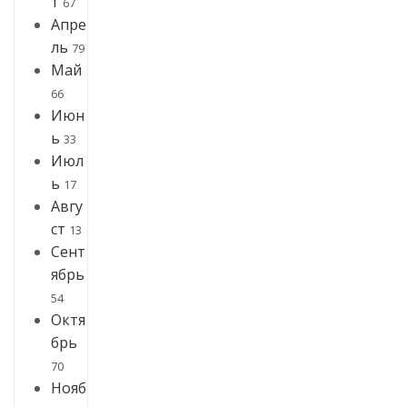
т
67
Апре
ль
79
Май
66
Июн
ь
33
Июл
ь
17
Авгу
ст
13
Сент
ябрь
54
Октя
брь
70
Нояб