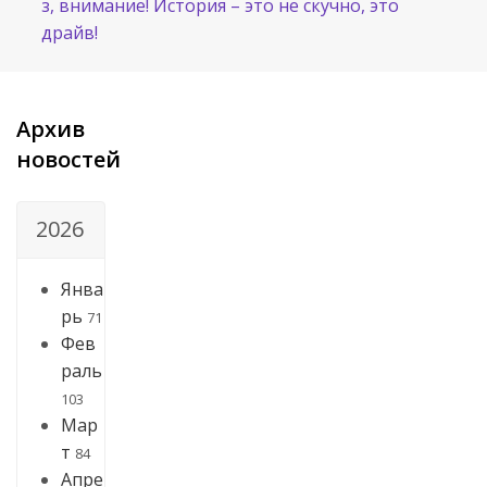
з, внимание! История – это не скучно, это
драйв!
Архив
новостей
2026
Янва
рь
71
Фев
раль
103
Мар
т
84
Апре