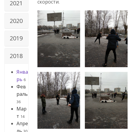
скорости.
2021
2020
2019
2018
Янва
рь
6
Фев
раль
36
Мар
т
14
Апре
ль
30