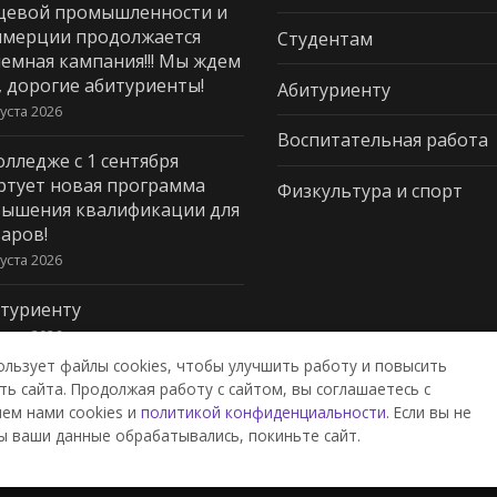
щевой промышленности и
мерции продолжается
Студентам
емная кампания!!! Мы ждем
, дорогие абитуриенты!
Абитуриенту
густа 2026
Воспитательная работа
олледже с 1 сентября
ртует новая программа
Физкультура и спорт
ышения квалификации для
аров!
густа 2026
туриенту
густа 2026
ользует файлы cookies, чтобы улучшить работу и повысить
ь сайта. Продолжая работу с сайтом, вы соглашаетесь с
ем нами cookies и
политикой конфиденциальности
. Если вы не
дж пищевой промышленности и
ы ваши данные обрабатывались, покиньте сайт.