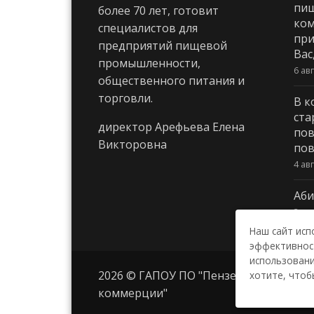
пи
более 70 лет, готовит
ком
специалистов для
при
предприятий пищевой
Вас
промышленности,
6 ав
общественного питания и
торговли.
В к
ста
директор Арефьева Елена
пов
Викторовна
пов
4 ав
Аби
3 ав
Наш сайт исп
эффективност
использовани
2026 © ГАПОУ ПО "Пензенский колле
хотите, чтоб
коммерции"