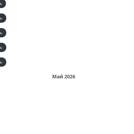
ть
ть
ть
ть
ть
Май 2026