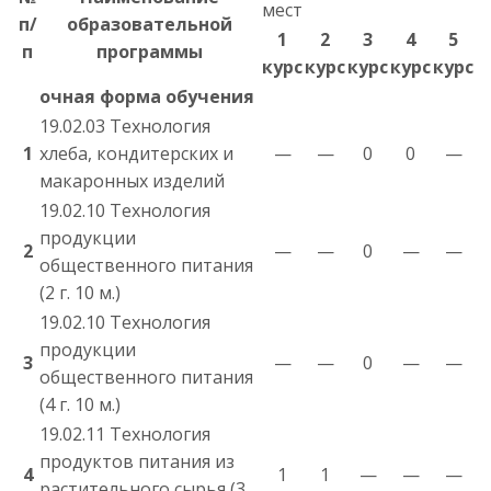
мест
п/
образовательной
1
2
3
4
5
п
программы
курс
курс
курс
курс
курс
очная форма обучения
19.02.03 Технология
1
хлеба, кондитерских и
—
—
0
0
—
макаронных изделий
19.02.10 Технология
продукции
2
—
—
0
—
—
общественного питания
(2 г. 10 м.)
19.02.10 Технология
продукции
3
—
—
0
—
—
общественного питания
(4 г. 10 м.)
19.02.11 Технология
продуктов питания из
4
1
1
—
—
—
растительного сырья (3