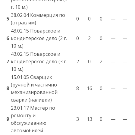
г. 10 м.)
38.02.04 Коммерция по
5
0
0
0
—
—
(отраслям)
43.02.15 Поварское и
6
кондитерское дело (2 г.
0
2
0
—
—
10 м.)
43.02.15 Поварское и
7
кондитерское дело (3 г.
2
0
2
—
—
10 м.)
15.01.05 Сварщик
(ручной и частично
8
8
16
0
—
—
механизированной
сварки (наливки)
23.01.17 Мастер по
ремонту и
9
3
13
0
—
—
обслуживанию
автомобилей