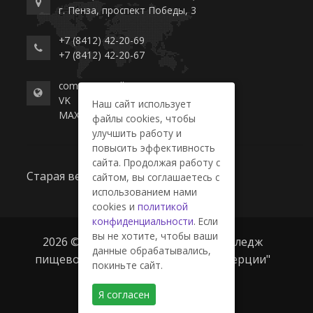
г. Пенза, проспект Победы, 3
+7 (8412) 42-20-69
+7 (8412) 42-20-67
commerce-college.ru
VK
Наш сайт использует
MAX
файлы cookies, чтобы
улучшить работу и
повысить эффективность
сайта. Продолжая работу с
Старая версия сайта
сайтом, вы соглашаетесь с
использованием нами
cookies и
политикой
конфиденциальности
. Если
вы не хотите, чтобы ваши
2026 © ГАПОУ ПО "Пензенский колледж
данные обрабатывались,
пищевой промышленности и коммерции"
покиньте сайт.
Я согласен