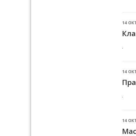
14 ОК
Кла
.
14 ОК
Пра
.
14 ОК
Мас