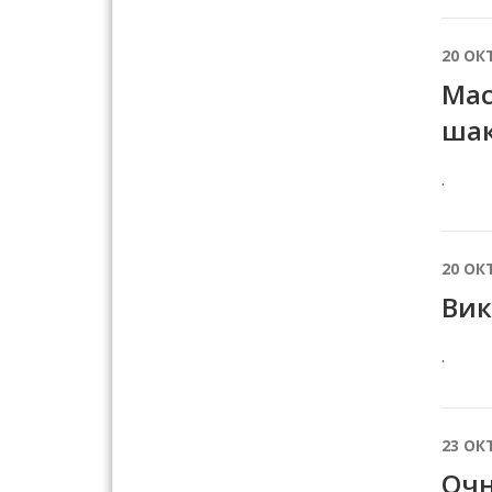
20 ОК
Мас
ша
.
20 ОК
Вик
.
23 ОК
Очн