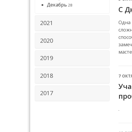
Декабрь
28
С Д
2021
Одна 
сложн
спосо
2020
замеч
масте
2019
2018
7 ОКТ
Уча
2017
про
.