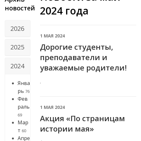
новостей
2024 года
2026
1 МАЯ 2024
Дорогие студенты,
2025
преподаватели и
2024
уважаемые родители!
.
Янва
рь
76
Фев
раль
1 МАЯ 2024
69
Акция «По страницам
Мар
истории мая»
т
60
Апре