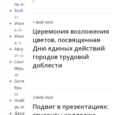
/
ль
80
Май
57
1 МАЯ 2024
Июн
ь
Церемония возложения
30
Июл
цветов, посвященная
ь
12
Дню единых действий
Авгу
городов трудовой
ст
10
Сент
доблести
ябрь
48
.
Октя
брь
63
2 МАЯ 2024
Нояб
Подвиг в презентациях:
рь
88
Дека
студенты колледжа