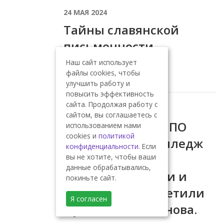
24 МАЯ 2024
Тайны славянской
письменности
Наш сайт использует
.
файлы cookies, чтобы
улучшить работу и
повысить эффективность
сайта. Продолжая работу с
25 МАЯ 2024
сайтом, вы соглашаетесь с
Студенты ГАПОУ ПО
использованием нами
cookies и
политикой
«Пензенский колледж
конфиденциальности
. Если
пищевой
вы не хотите, чтобы ваши
данные обрабатывались,
промышленности и
покиньте сайт.
коммерции» посетили
Я согласен
музей И. Н. Ульянова.