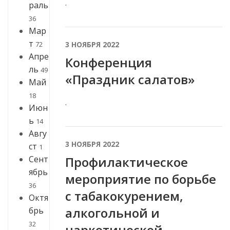
.
раль
36
Мар
т
3 НОЯБРЯ 2022
72
Апре
Конференция
ль
49
«Праздник салатов»
Май
18
.
Июн
ь
14
Авгу
3 НОЯБРЯ 2022
ст
1
Сент
Профилактическое
ябрь
мероприятие по борьбе
36
с табакокурением,
Октя
алкогольной и
брь
32
наркотической