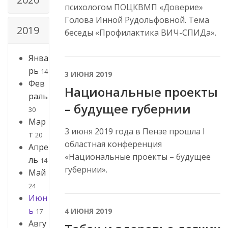
психологом ПОЦКВМП «Доверие»
Голова Инной Рудольфовной. Тема
2019
беседы «Профилактика ВИЧ-СПИДа».
Янва
рь
14
3 ИЮНЯ 2019
Фев
Национальные проекты
раль
– будущее губернии
30
Мар
3 июня 2019 года в Пензе прошла I
т
20
областная конференция
Апре
«Национальные проекты – будущее
ль
14
губернии».
Май
24
Июн
ь
4 ИЮНЯ 2019
17
Авгу