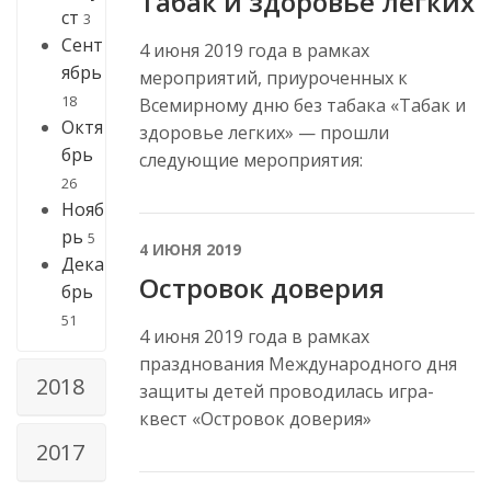
Табак и здоровье легких
ст
3
Сент
4 июня 2019 года в рамках
ябрь
мероприятий, приуроченных к
18
Всемирному дню без табака «Табак и
Октя
здоровье легких» — прошли
брь
следующие мероприятия:
26
Нояб
рь
5
4 ИЮНЯ 2019
Дека
Островок доверия
брь
51
4 июня 2019 года в рамках
празднования Международного дня
2018
защиты детей проводилась игра-
квест «Островок доверия»
2017