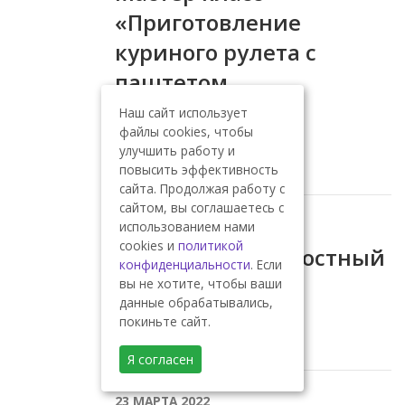
«Приготовление
куриного рулета с
паштетом
«Митропольки»
Наш сайт использует
файлы cookies, чтобы
.
улучшить работу и
повысить эффективность
сайта. Продолжая работу с
сайтом, вы соглашаетесь с
22 МАРТА 2022
использованием нами
cookies и
политикой
Классный час «Постный
конфиденциальности
. Если
стол»
вы не хотите, чтобы ваши
данные обрабатывались,
покиньте сайт.
.
Я согласен
23 МАРТА 2022