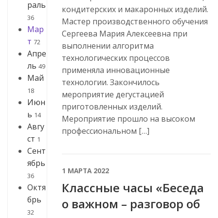
раль
кондитерских и макаронных изделий.
36
Мастер производственного обучения
Мар
Сергеева Мария Алексеевна при
т
72
выполнении алгоритма
Апре
технологических процессов
ль
49
применяла инновационные
Май
технологии. Закончилось
18
мероприятие дегустацией
Июн
приготовленных изделий.
ь
14
Мероприятие прошло на высоком
Авгу
профессиональном […]
ст
1
Сент
ябрь
1 МАРТА 2022
36
Классные часы «Беседа
Октя
брь
о важном – разговор об
32