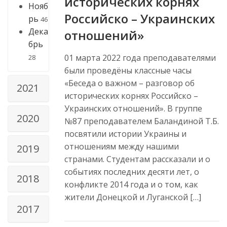
исторических корнях
Нояб
Российско – Украинских
рь
46
Дека
отношений»
брь
01 марта 2022 года преподавателями
28
были проведёны классные часы
«Беседа о важном – разговор об
2021
исторических корнях Российско –
Украинских отношений». В группе
2020
№87 преподавателем Баландиной Т.Б.
посвятили истории Украины и
отношениям между нашими
2019
странами. Студентам рассказали и о
событиях последних десяти лет, о
2018
конфликте 2014 года и о том, как
жители Донецкой и Луганской […]
2017