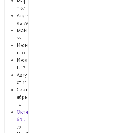
Мар
т
67
Апре
ль
79
Май
66
Июн
ь
33
Июл
ь
17
Авгу
ст
13
Сент
ябрь
54
Октя
брь
70