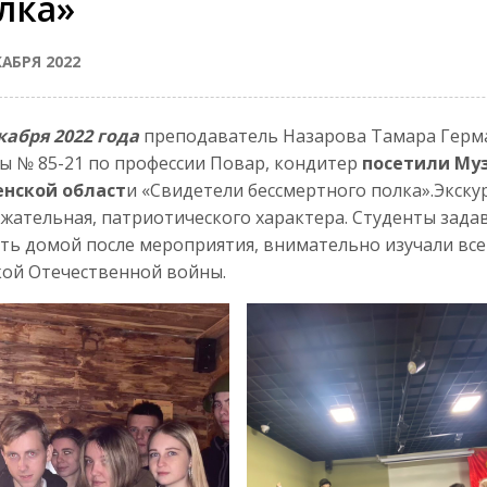
лка»
КАБРЯ 2022
кабря 2022 года
преподаватель Назарова Тамара Герма
ы № 85-21 по профессии Повар, кондитер
посетили Му
енской област
и «Свидетели бессмертного полка».Экску
жательная, патриотического характера. Студенты задав
ть домой после мероприятия, внимательно изучали все
ой Отечественной войны.