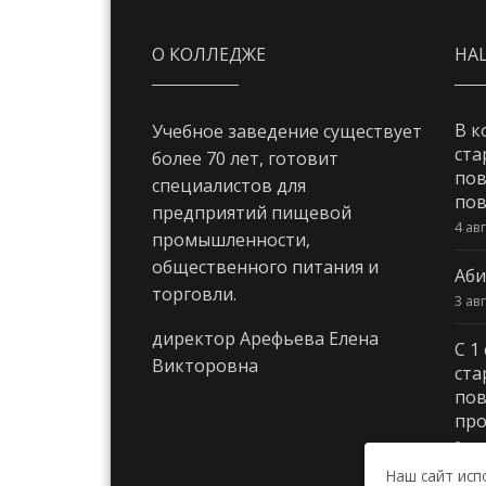
О КОЛЛЕДЖЕ
НА
В к
Учебное заведение существует
ста
более 70 лет, готовит
пов
специалистов для
пов
предприятий пищевой
4 ав
промышленности,
общественного питания и
Аби
торговли.
3 ав
директор Арефьева Елена
С 1
Викторовна
ста
пов
про
3 ав
Наш сайт исп