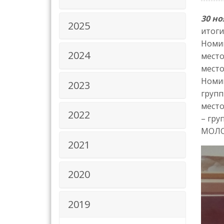
30 но
2025
итоги
Номин
2024
место
место
Номин
2023
групп
место
2022
– гру
МОЛ
2021
2020
2019