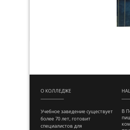
О КОЛЛЕДЖЕ
НА
В П
Учебное заведение существует
пи
более 70 лет, готовит
ком
специалистов для