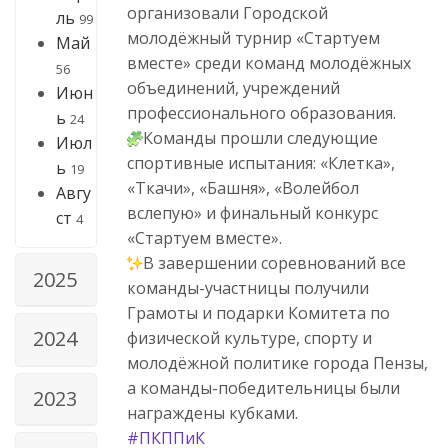
организовали Городской
ль
99
молодёжный турнир «Стартуем
Май
вместе» среди команд молодёжных
56
объединений, учреждений
Июн
профессионального образования.
ь
24
Команды прошли следующие
Июл
спортивные испытания: «Клетка»,
ь
19
«Ткачи», «Башня», «Волейбол
Авгу
вслепую» и финальный конкурс
ст
4
«Стартуем вместе».
В завершении соревнований все
2025
команды-участницы получили
Грамоты и подарки Комитета по
2024
физической культуре, спорту и
молодёжной политике города Пензы,
а команды-победительницы были
2023
награждены кубками.
#ПКППиК