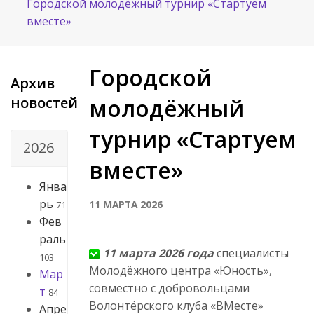
Городской молодёжный турнир «Стартуем
вместе»
Городской
Архив
новостей
молодёжный
турнир «Стартуем
2026
вместе»
Янва
рь
11 МАРТА 2026
71
Фев
раль
11 марта 2026 года
специалисты
103
Молодёжного центра «Юность»,
Мар
совместно с добровольцами
т
84
Волонтёрского клуба «ВМесте»
Апре