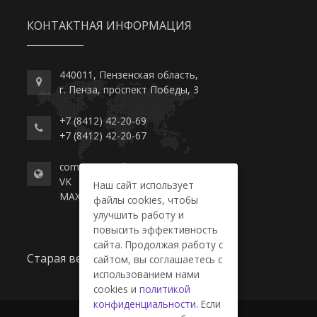
КОНТАКТНАЯ ИНФОРМАЦИЯ
440011, Пензенская область,
г. Пенза, проспект Победы, 3
+7 (8412) 42-20-69
+7 (8412) 42-20-67
commerce-college.ru
VK
Наш сайт использует
MAX
файлы cookies, чтобы
улучшить работу и
повысить эффективность
сайта. Продолжая работу с
Старая версия сайта
сайтом, вы соглашаетесь с
использованием нами
cookies и
политикой
конфиденциальности
. Если