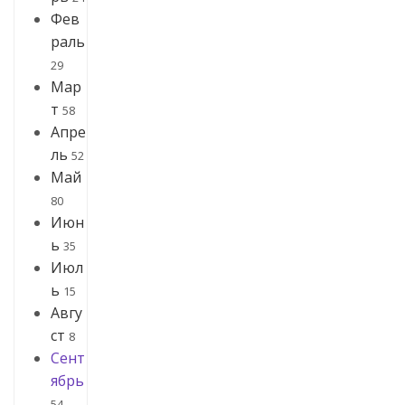
Фев
раль
29
Мар
т
58
Апре
ль
52
Май
80
Июн
ь
35
Июл
ь
15
Авгу
ст
8
Сент
ябрь
54