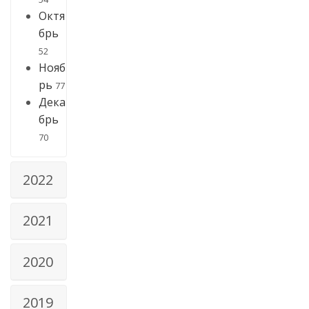
Октя
брь
52
Нояб
рь
77
Дека
брь
70
2022
2021
2020
2019