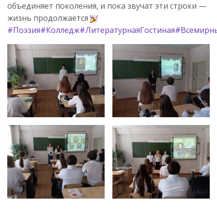
объединяет поколения, и пока звучат эти строки —
жизнь продолжается
#Поэзия
#Колледж
#ЛитературнаяГостиная
#Всемирн