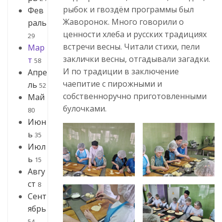
рыбок и гвоздём программы был
Фев
Жаворонок. Много говорили о
раль
ценности хлеба и русских традициях
29
встречи весны. Читали стихи, пели
Мар
заклички весны, отгадывали загадки.
т
58
И по традиции в заключение
Апре
чаепитие с пирожными и
ль
52
собственноручно приготовленными
Май
булочками.
80
Июн
ь
35
Июл
ь
15
Авгу
ст
8
Сент
ябрь
54