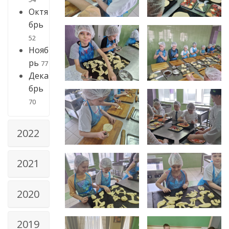
Октя
брь
52
Нояб
рь
77
Дека
брь
70
2022
2021
2020
2019